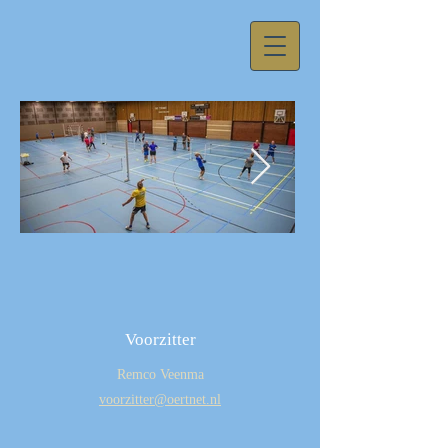
59fa11d081625acb557cda01237594f1.j
Voorzitter
Remco Veenma
voorzitter@oertnet.nl