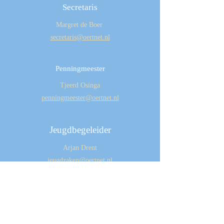
Secretaris
Margret de Boer
secretaris@oertnet.nl
Penningmeester
Tjeerd Osinga
penningmeester@oertnet.nl
Jeugdbegeleider
Arjan Drent
jeugdzaken@oertnet.nl
Competitiecoördinator
Greetje Gijzen